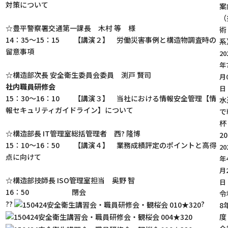
対策について
案
（
☆豊平警察署交通第一課長 木村 等 様
術
14：35〜15：15 【講演２】 労働災害事例と構造物調査時の
系
留意事項
20
年
☆構造部次長 安全衛生委員会委員 渕戸 賢司
月
社内職員研修会
日
15：30〜16：10 【講演３】 当社における情報安全管理【情
水
報セキュリティガイドライン】について
で
杯
☆構造部長 IT管理室総括管理者 西? 隆博
20
15：10〜16：50 【講演４】 業務成績評定のポイントと高得
20
点に向けて
年
月
☆構造部技師長 ISO管理室担当 奥野 智
日
16：50 閉会
令
??
?
8
度