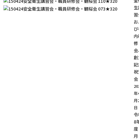
全
生
習
お
び
内
修
会
創
記
祝
会
20
年
月
日
令
8
度 
月