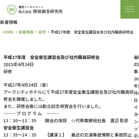
新着情報
HOME
新着情報
研修
平成27年度 安全衛生講習会及び社内職員研修会
平成27年度 安全衛生講習会及び社内職員研修会
最
2015年4月24日
の
研修
事
20
平成27年4月24日（金）
年
アークシティホテルにて平成27年度安全衛生講習会及び社内職員研
月
修会を開催しました。
日
また、研修会後には創立記念祝賀会を行いました。
イ
――――― プ ロ グ ラ ム ―――――
タ
13：30〜13：35 開会の挨拶 ☆代表取締役社長 渡辺 彰彦
ン
安全衛生講習会
ッ
13：35〜14：35 【講演１】 最近の交通事故情勢と事故防止
の