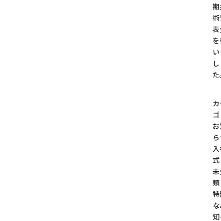
期
術
表
を
い
し
た
カ
ゴ
お
ら
入
式
未
類
特
な
知