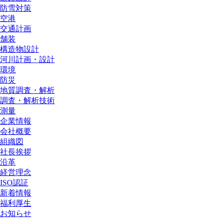
防雪対策
空港
交通計画
舗装
構造物設計
河川計画・設計
環境
防災
地質調査・解析
調査・解析技術
測量
企業情報
会社概要
組織図
社長挨拶
沿革
経営理念
ISO認証
新着情報
福利厚生
お知らせ