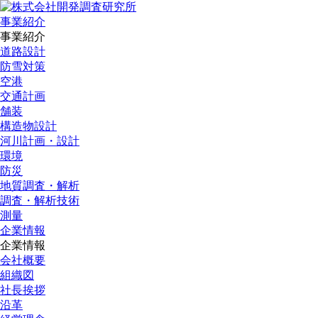
事業紹介
事業紹介
道路設計
防雪対策
空港
交通計画
舗装
構造物設計
河川計画・設計
環境
防災
地質調査・解析
調査・解析技術
測量
企業情報
企業情報
会社概要
組織図
社長挨拶
沿革