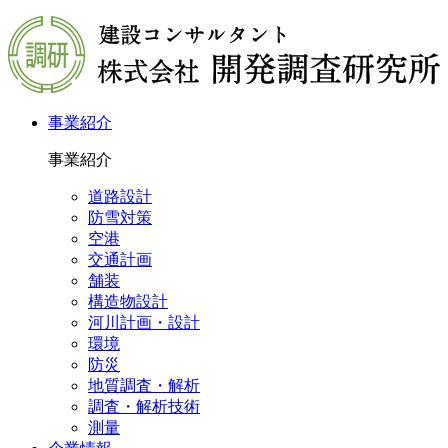
事業紹介
事業紹介
道路設計
防雪対策
空港
交通計画
舗装
構造物設計
河川計画・設計
環境
防災
地質調査・解析
調査・解析技術
測量