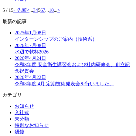
5 / 15
« 先頭
<
...
3
4
5
6
7
...
10
...
>
最新の記事
2025年1月08日
インターンシップのご案内（技術系）
2026年7月08日
水辺で乾杯2026
2026年4月24日
令和8年度 安全衛生講習会および社内研修会、創立記
念祝賀会
2026年4月22日
令和8年度 4月 定期技術発表会を行いました。
カテゴリ
お知らせ
入社式
未分類
特別なお知らせ
研修