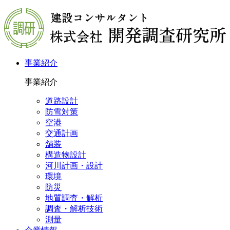
事業紹介
事業紹介
道路設計
防雪対策
空港
交通計画
舗装
構造物設計
河川計画・設計
環境
防災
地質調査・解析
調査・解析技術
測量