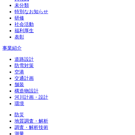
未分類
特別なお知らせ
研修
社会活動
福利厚生
表彰
事業紹介
道路設計
防雪対策
空港
交通計画
舗装
構造物設計
河川計画・設計
環境
防災
地質調査・解析
調査・解析技術
測量