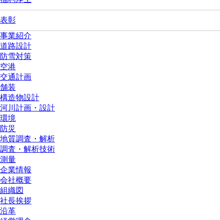
表彰
事業紹介
道路設計
防雪対策
空港
交通計画
舗装
構造物設計
河川計画・設計
環境
防災
地質調査・解析
調査・解析技術
測量
企業情報
会社概要
組織図
社長挨拶
沿革