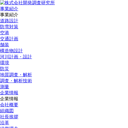
事業紹介
事業紹介
道路設計
防雪対策
空港
交通計画
舗装
構造物設計
河川計画・設計
環境
防災
地質調査・解析
調査・解析技術
測量
企業情報
企業情報
会社概要
組織図
社長挨拶
沿革